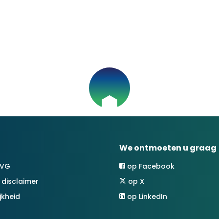
We ontmoeten u graag
AVG
op Facebook
 disclaimer
op X
jkheid
op LinkedIn