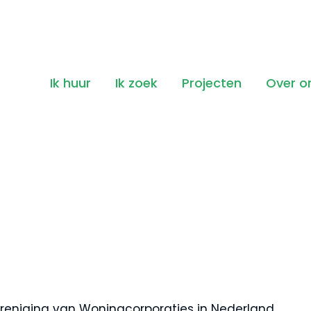
Ik huur
Ik zoek
Projecten
Over o
ereniging van Woningcorporaties in Nederland,