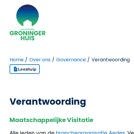
Naar de homepage
Naar hoofdinhoud
Naar hoofdnavigatiemenu
Naar zoeken
Home
Over ons
Governance
Verantwoording
Leeshulp
Verantwoording
Maatschappelijke Visitatie
Alle leden van de
brancheorganisatie Aedes
, V