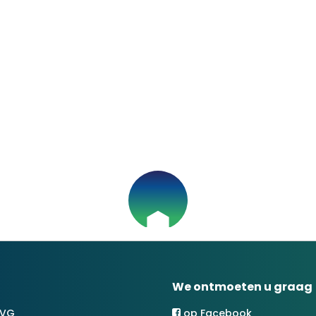
We ontmoeten u graag
AVG
op Facebook