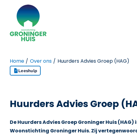
Naar de homepage
Naar hoofdinhoud
Naar hoofdnavigatiemenu
Naar zoeken
Home
Over ons
Huurders Advies Groep (HAG)
Leeshulp
Huurders Advies Groep (H
De Huurders Advies Groep Groninger Huis (HAG) 
Woonstichting Groninger Huis. Zij vertegenwoor