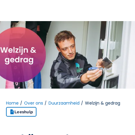
Naar hoofdinhoud
Naar hoofdnavigatiemenu
Naar zoeken
Home
Over ons
Duurzaamheid
Welzijn & gedrag
Leeshulp