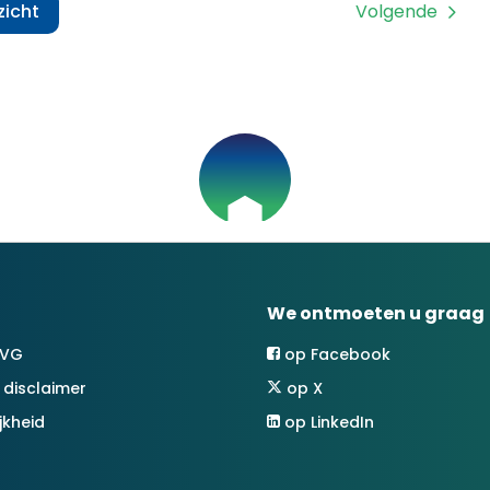
zicht
Volgende
We ontmoeten u graag
AVG
op Facebook
 disclaimer
op X
jkheid
op LinkedIn