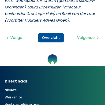
v.l.n.r.
wethouder Erik Drenth (gemeente Midden-
Groningen),
Laura Broekhuizen (directeur-
bestuurder Groninger Huis) en
Roelf van der Laan
(voorzitter Huurders Advies Groep).
Vorige
Overzicht
Volgende
Contactinformatie
Direct naar
Nieuws
Werken bij
Veel gestelde vragen