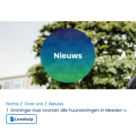
Naar hoofdinhoud
Naar hoofdnavigatiemenu
Naar zoeken
Home
Over ons
Nieuws
Groninger Huis voorziet alle huurwoningen in Meeden van zonnepanelen
Leeshulp