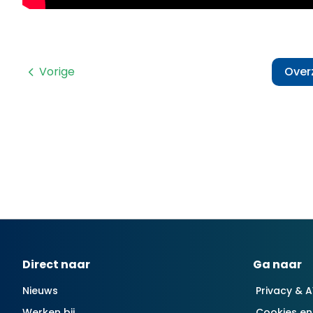
Vorige
Over
Contactinformatie
Direct naar
Ga naar
Nieuws
Privacy & 
Werken bij
Cookies en