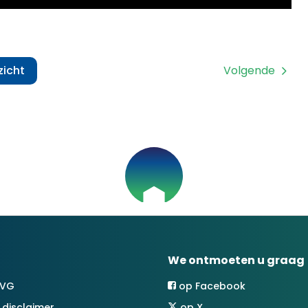
zicht
Volgende
We ontmoeten u graag
AVG
op Facebook
 disclaimer
op X