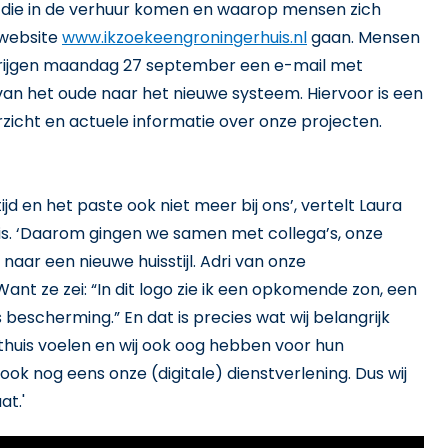
en die in de verhuur komen en waarop mensen zich
 website
www.ikzoekeengroningerhuis.nl
gaan. Mensen
 krijgen maandag 27 september een e-mail met
an het oude naar het nieuwe systeem. Hiervoor is een
rzicht en actuele informatie over onze projecten.
ijd en het paste ook niet meer bij ons’, vertelt Laura
is. ‘Daarom gingen we samen met collega’s, onze
ar een nieuwe huisstijl. Adri van onze
ant ze zei: “In dit logo zie ik een opkomende zon, een
bescherming.” En dat is precies wat wij belangrijk
 thuis voelen en wij ook oog hebben voor hun
k nog eens onze (digitale) dienstverlening. Dus wij
at.'