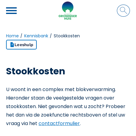
Naar de homepage
Ga naar Hoofd
Home
Kennisbank
Stookkosten
Leeshulp
Naar hoofdinhoud
Naar hoofdnavigatiemenu
Naar zoeken
Stookkosten
U woont in een complex met blokverwarming.
Hieronder staan de veelgestelde vragen over
stookkosten. Niet gevonden wat u zocht? Probeer
het dan via de zoekfunctie rechtsboven of stel uw
vraag via het
contactformulier
.