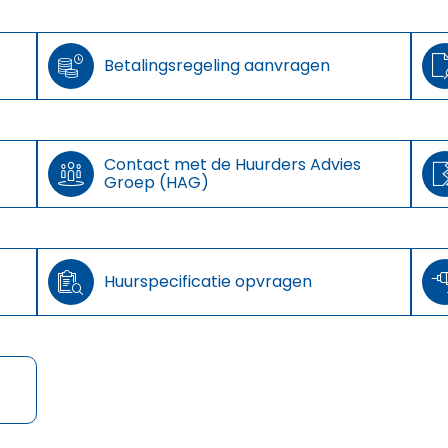

Betalingsregeling aanvragen
Contact met de Huurders Advies

Groep (HAG)

Huurspecificatie opvragen