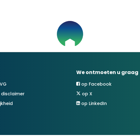
We ontmoeten u graag
AVG
op Facebook
 disclaimer
op X
jkheid
op LinkedIn