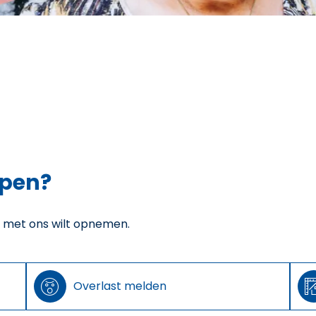
lpen?
t met ons wilt opnemen.

Overlast melden