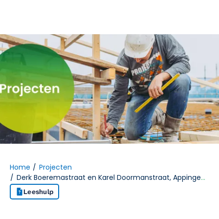
Naar hoofdinhoud
Naar hoofdnavigatiemenu
Naar zoeken
Home
Projecten
Derk Boeremastraat en Karel Doormanstraat, Appingedam
Leeshulp