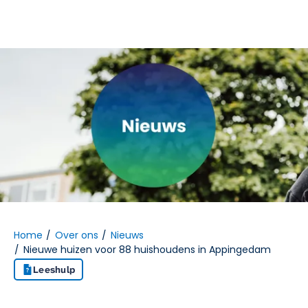
Naar hoofdinhoud
Naar hoofdnavigatiemenu
Naar zoeken
Home
Over ons
Nieuws
Nieuwe huizen voor 88 huishoudens in Appingedam
Leeshulp