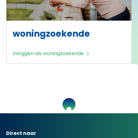
woningzoekende
Inloggen als woningzoekende
Contactinformatie
Direct naar