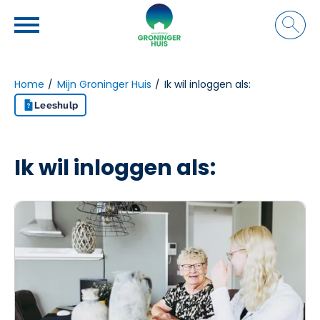
Naar de homepage
Ga naar Hoofd
Home
Mijn Groninger Huis
Ik wil inloggen als:
Leeshulp
Naar hoofdinhoud
Naar hoofdnavigatiemenu
Naar zoeken
Ik wil inloggen als: