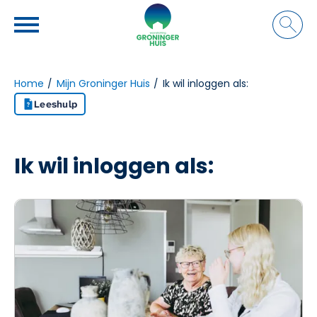
Naar de homepage
Ga naar Hoofd
Home
Mijn Groninger Huis
Ik wil inloggen als:
Leeshulp
Naar hoofdinhoud
Naar hoofdnavigatiemenu
Naar zoeken
Ik wil inloggen als: