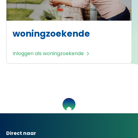
woningzoekende
Inloggen als woningzoekende
Contactinformatie
Direct naar