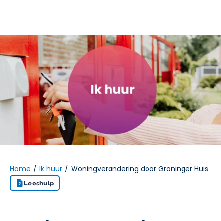
Naar hoofdinhoud
Naar hoofdnavigatiemenu
Naar zoeken
Home
Ik huur
Woningverandering door Groninger Huis
Leeshulp