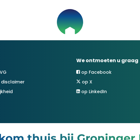
We ontmoeten u graag
AVG
op Facebook
 disclaimer
op X
jkheid
op LinkedIn