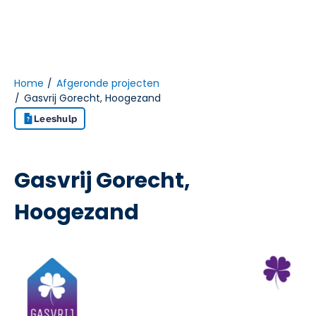
Home
Afgeronde projecten
Gasvrij Gorecht, Hoogezand
Naar hoofdinhoud
Naar hoofdnavigatiemenu
Naar zoeken
Leeshulp
Gasvrij Gorecht,
Hoogezand