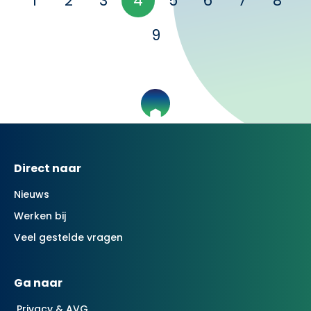
1
2
3
4
5
6
7
8
9
Contactinformatie
Direct naar
Nieuws
Werken bij
Veel gestelde vragen
Ga naar
Privacy & AVG