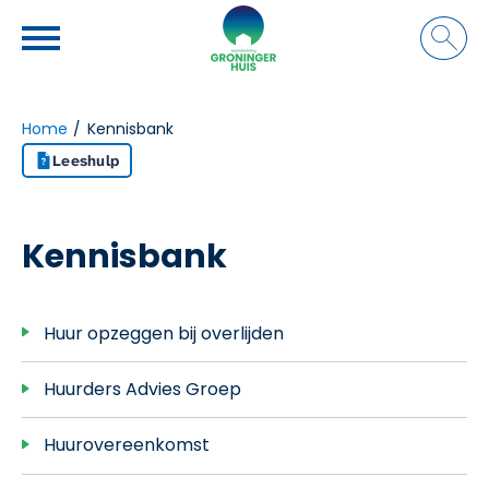
Naar de homepage
Ga naar Hoofd
Home
Kennisbank
Leeshulp
Naar hoofdinhoud
Naar hoofdnavigatiemenu
Naar zoeken
Kennisbank
Huur opzeggen bij overlijden
Huurders Advies Groep
Huurovereenkomst