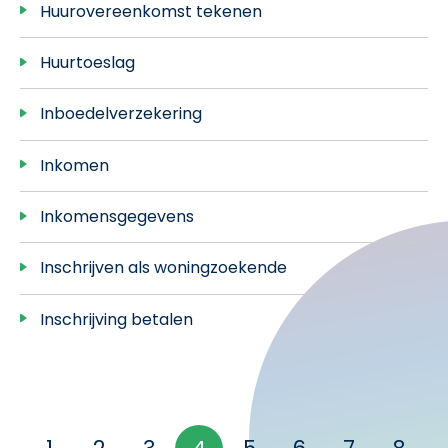
Huurovereenkomst tekenen
Huurtoeslag
Inboedelverzekering
Inkomen
Inkomensgegevens
Inschrijven als woningzoekende
Inschrijving betalen
Selecteer een pagina